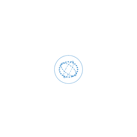
حجز النطاقات
تقدم خدمات شبكات رموز لتقنية المعلومات
عرض استضافة المواقع تمتاز استضافتنا
بأمان واستقرار غير مسبوقين معدة خصيصًا
لراحة بالك وقد تصل إلى 99٪ من الاتصال
ولدينا العديد من خطط الاستضافة التي
تناسب العديد من المواقع والأعمال الخاصة
بأسعار مناسبة تناسب جميع الطلبات.
قراءة المزيد